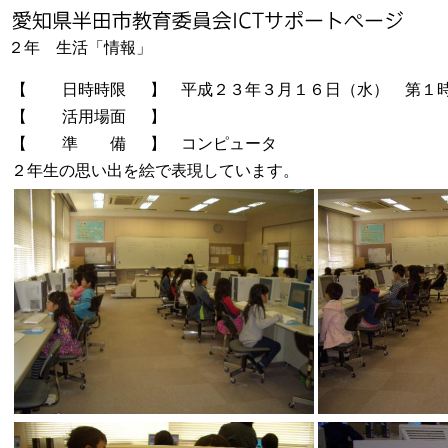
２年 生活「情報」
【
日時時限
】
平成２３年３月１６日（水） 第１
【
活用場面
】
【
準 備
】
コンピュータ
２年生の思い出を絵で表現しています。