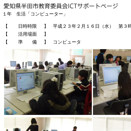
１年 生活「コンピューター」
【
日時時限
】
平成２３年２月１６日（水） 第３
【
活用場面
】
【
準 備
】
コンピュータ