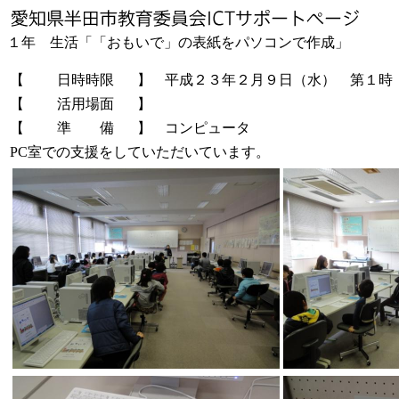
１年 生活「「おもいで」の表紙をパソコンで作成」
【
日時時限
】
平成２３年２月９日（水） 第１時
【
活用場面
】
【
準 備
】
コンピュータ
PC室での支援をしていただいています。