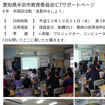
６年 外国語活動「道案内をしよう」
【
日時時限
】
平成２２年１０月２１日（木） 第３
【
活用場面
】
課題提示、動機付け、教師の指導資料
【
準 備
】
e-黒板、プロジェクター、コンピュー
CDを聞いてどこに着いたか書きます。