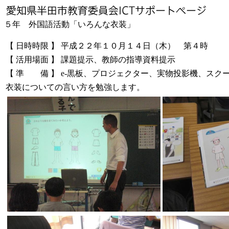
５年 外国語活動「いろんな衣装」
【
日時時限
】
平成２２年１０月１４日（木） 第４時
【
活用場面
】
課題提示、教師の指導資料提示
【
準 備
】
e-黒板、プロジェクター、実物投影機、スクー
衣装についての言い方を勉強します。