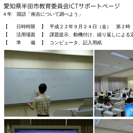
４年 国語「南吉について調べよう」
【
日時時限
】
平成２２年９月２４日（金） 第２時
【
活用場面
】
課題提示、動機付け、繰り返しによる
【
準 備
】
コンピュータ、記入用紙