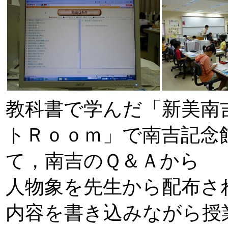
教科書で学んだ「新美南
トＲｏｏｍ」で南吉記念
て，南吉のＱ＆Ａから
人物象を先生から配布さ
内容を書き込みながら授